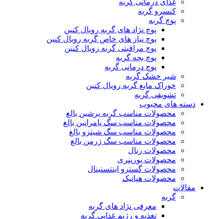
غذای درمانی گربه
کنسرو گربه
پوچ گربه
پوچ نژاد های گربه رویال کنین
پوچ نیاز های خاص گربه رویال کنین
پوچ مراقبتی گربه رویال کنین
پوچ بچه گربه
پوچ درمانی گربه
شیر خشک گربه
خوراک مایع گربه رویال کنین
تشویقی گربه
دسته های محبوب
محصولات مناسب گربه پرشین بالغ
محصولات مناسب سگ پامرانین بالغ
محصولات مناسب سگ شیتزو بالغ
محصولات مناسب سگ ژرمن بالغ
محصولات رنال
محصولات یورینری
محصولات گسترو اینتستینال
محصولات هپاتیک
مقالات
گربه
معرفی نژاد های گربه
تغذیه و رژیم غذایی گربه