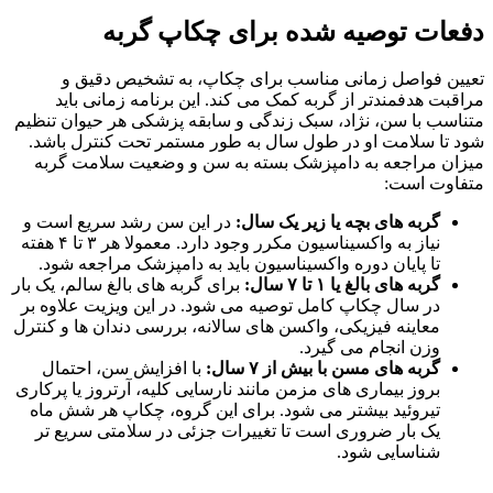
دفعات توصیه‌ شده برای چکاپ گربه
تعیین فواصل زمانی مناسب برای چکاپ، به تشخیص دقیق و
مراقبت هدفمندتر از گربه کمک می‌ کند. این برنامه زمانی باید
متناسب با سن، نژاد، سبک زندگی و سابقه پزشکی هر حیوان تنظیم
شود تا سلامت او در طول سال به‌ طور مستمر تحت کنترل باشد.
میزان مراجعه به دامپزشک بسته به سن و وضعیت سلامت گربه
متفاوت است:
گربه‌ های بچه یا زیر یک سال:
در این سن رشد سریع است و
نیاز به واکسیناسیون مکرر وجود دارد. معمولا هر ۳ تا ۴ هفته
تا پایان دوره واکسیناسیون باید به دامپزشک مراجعه شود.
گربه‌ های بالغ یا ۱ تا ۷ سال:
برای گربه‌ های بالغ سالم، یک بار
در سال چکاپ کامل توصیه می‌ شود. در این ویزیت علاوه بر
معاینه فیزیکی، واکسن‌ های سالانه، بررسی دندان‌ ها و کنترل
وزن انجام می‌ گیرد.
گربه‌ های مسن با بیش از ۷ سال:
با افزایش سن، احتمال
بروز بیماری‌ های مزمن مانند نارسایی کلیه، آرتروز یا پرکاری
تیروئید بیشتر می‌ شود. برای این گروه، چکاپ هر شش ماه
یک‌ بار ضروری است تا تغییرات جزئی در سلامتی سریع‌ تر
شناسایی شود.