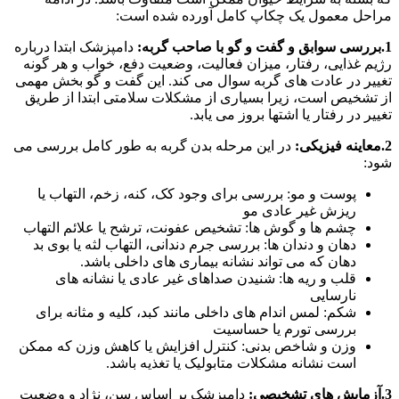
مراحل معمول یک چکاپ کامل آورده شده است:
1.بررسی سوابق و گفت‌ و گو با صاحب گربه:
دامپزشک ابتدا درباره‌
رژیم غذایی، رفتار، میزان فعالیت، وضعیت دفع، خواب و هر گونه
تغییر در عادت‌ های گربه سوال می‌ کند. این گفت‌ و گو بخش مهمی
از تشخیص است، زیرا بسیاری از مشکلات سلامتی ابتدا از طریق
تغییر در رفتار یا اشتها بروز می‌ یابد.
2.معاینه فیزیکی:
در این مرحله بدن گربه به‌ طور کامل بررسی می‌
شود:
پوست و مو: بررسی برای وجود کک، کنه، زخم، التهاب یا
ریزش غیر عادی مو
چشم‌ ها و گوش‌ ها: تشخیص عفونت، ترشح یا علائم التهاب
دهان و دندان‌ ها: بررسی جرم دندانی، التهاب لثه یا بوی بد
دهان که می‌ تواند نشانه بیماری‌ های داخلی باشد.
قلب و ریه‌ ها: شنیدن صداهای غیر عادی یا نشانه‌ های
نارسایی
شکم: لمس اندام‌ های داخلی مانند کبد، کلیه و مثانه برای
بررسی تورم یا حساسیت
وزن و شاخص بدنی: کنترل افزایش یا کاهش وزن که ممکن
است نشانه‌ مشکلات متابولیک یا تغذیه‌ باشد.
3.آزمایش‌ های تشخیصی:
دامپزشک بر اساس سن، نژاد و وضعیت