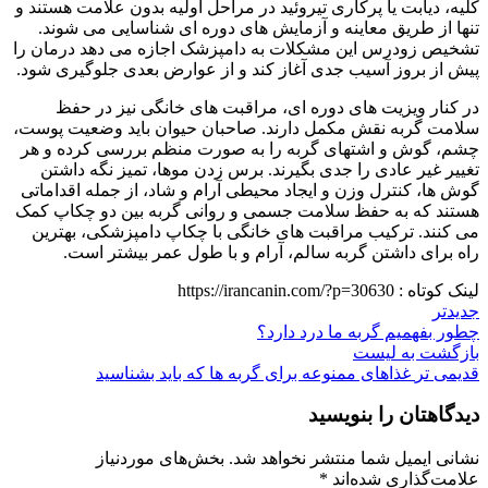
کلیه، دیابت یا پرکاری تیروئید در مراحل اولیه بدون علامت‌ هستند و
تنها از طریق معاینه و آزمایش‌ های دوره‌ ای شناسایی می‌ شوند.
تشخیص زودرس این مشکلات به دامپزشک اجازه می‌ دهد درمان را
پیش از بروز آسیب جدی آغاز کند و از عوارض بعدی جلوگیری شود.
در کنار ویزیت‌ های دوره‌ ای، مراقبت‌ های خانگی نیز در حفظ
سلامت گربه نقش مکمل دارند. صاحبان حیوان باید وضعیت پوست،
چشم، گوش و اشتهای گربه را به‌ صورت منظم بررسی کرده و هر
تغییر غیر عادی را جدی بگیرند. برس‌ زدن موها، تمیز نگه‌ داشتن
گوش‌ ها، کنترل وزن و ایجاد محیطی آرام و شاد، از جمله اقداماتی
هستند که به حفظ سلامت جسمی و روانی گربه بین دو چکاپ کمک
می‌ کنند. ترکیب مراقبت‌ های خانگی با چکاپ دامپزشکی، بهترین
راه برای داشتن گربه‌ سالم، آرام و با طول عمر بیشتر است.
لینک کوتاه :
https://irancanin.com/?p=30630
جدیدتر
چطور بفهمیم گربه‌ ما درد دارد؟
بازگشت به لیست
قدیمی تر
غذاهای ممنوعه برای گربه‌ ها که باید بشناسید
دیدگاهتان را بنویسید
نشانی ایمیل شما منتشر نخواهد شد.
بخش‌های موردنیاز
علامت‌گذاری شده‌اند
*