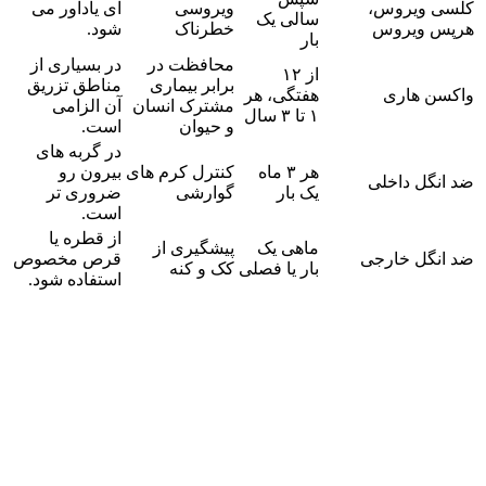
کلسی‌ ویروس،
ویروسی
ای یادآور می‌
سالی یک‌
هرپس‌ ویروس
خطرناک
شود.
بار
محافظت در
در بسیاری از
از ۱۲
برابر بیماری
مناطق تزریق
واکسن هاری
هفتگی، هر
مشترک انسان
آن الزامی
۱ تا ۳ سال
و حیوان
است.
در گربه‌ های
هر ۳ ماه
کنترل کرم‌ های
بیرون‌ رو
ضد انگل داخلی
یک‌ بار
گوارشی
ضروری‌ تر
است.
از قطره یا
ماهی یک‌
پیشگیری از
ضد انگل خارجی
قرص مخصوص
بار یا فصلی
کک و کنه
استفاده شود.