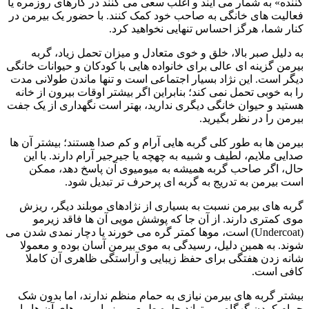
کننده» به‌ شمار می‌ آیند و اغلب سعی می‌ کنند در کارهای روزمره یا
فعالیت‌ های خانگی به صاحب خود کمک کنند. با حضور یک بیرمن در
کنار شما، هرگز احساس تنهایی نخواهید کرد.
به‌ دلیل صبر بالا، خلق‌ و خوی متعادل و میزان تحمل زیاد، گربه
بیرمن گزینه‌ ای عالی برای خانواده‌ هایی با کودکان و حیوانات خانگی
دیگر است. این نژاد بسیار اجتماعی است و تنها ماندن طولانی‌ مدت
را به‌ خوبی تحمل نمی‌ کند؛ بنابراین اگر بیشتر اوقات بیرون از خانه
هستید و حیوان خانگی دیگری ندارید، بهتر است نگهداری از یک جفت
بیرمن را در نظر بگیرید.
بیرمن‌ ها به‌ طور کلی گربه‌ هایی آرام و کم‌ صدا هستند؛ بیشتر آن‌ ها
صدایی ملایم، لطیف و شبیه به چهچه یا جیرجیر آرام دارند. با این
حال، اگر صاحب گربه همیشه به میو‌میوی آن پاسخ دهد، ممکن
است بیرمن به‌ تدریج به گربه‌ ای پرحرف‌ تر تبدیل شود.
گربه‌ های بیرمن نسبت به بسیاری از نژادهای مو‌بلند دیگر، ریزش
موی کمتری دارند. از آن‌ جا که پوشش مویی آن‌ ها فاقد زیرمو
(Undercoat) است، موها کمتر گره می‌ خورند یا دچار نمدی شدن می‌
شوند. به همین دلیل، رسیدگی به موی بیرمن آسان بوده و معمولا
شانه‌ زدن هفتگی برای حفظ زیبایی و آراستگی ظاهری آن کاملا
کافی است.
بیشتر گربه‌ های بیرمن نیازی به حمام منظم ندارند، اما بدون شک
حمام کردن گهگاه می‌ تواند جلوه طبیعی و زیبایی موهای آن‌ ها را