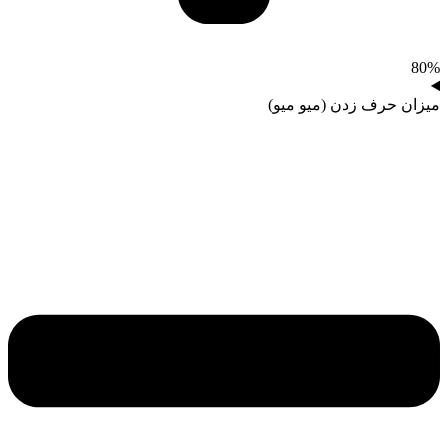
80%
میزان حرف زدن (میو میو)