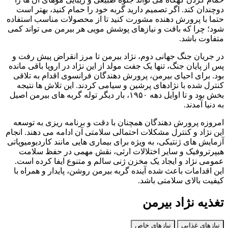
دوچندان کند. اگر تصمیم دارید گربه خود را حمام کنید، بهتر است
حتما با پرورش‌ دهنده مشورت کنید تا از محصولات مناسب استفاده
شود؛ چرا که بافت و نیازهای پوشش مویی هر بیرمن می‌ تواند کمی
متفاوت باشد.
در جریان جنگ جهانی دوم، نژاد بیرمن تا مرز انقراض پیش رفت و
پس از پایان جنگ، تنها یک جفت مولد از این نژاد در اروپا باقی مانده
بود. برای احیای بیرمن، پرورش‌ دهندگان فرانسوی اقدام به تلاقی
کنترل‌ شده با نژادهای پرشین و سیامی کردند. این تلاش‌ ها نتیجه‌
بخش بود و تا اوایل دهه ۱۹۵۰، بار دیگر توله‌ گربه‌ های بیرمن اصیل
به دنیا آمدند.
امروزه پرورش‌ دهندگان همچنان با دقت و برنامه‌ ریزی به توسعه
این نژاد و کنترل مشکلات احتمالی سلامتی آن ادامه می‌ دهند. انجام
آزمایش‌ های ژنتیکی، به‌ ویژه برای بیماری‌ هایی مانند کاردیومیوپاتی
هیپرتروفیک و سایر اختلالات ارثی، نقش مهمی در حفظ سلامت
عمومی نژاد و ایجاد یک مخزن ژنی سالم و متنوع ایفا کرده است.
این اقدامات باعث شده آینده گربه بیرمن روشن، پایدار و همراه با
کیفیت بالای سلامتی باشد.
تغذیه نژاد بیرمن
نیازهای غذایی
نیازهای خاص