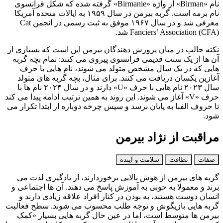
نام «Birman» از واژه «Birmanie» گرفته شده که شکل فرانسوی
نام برمه است. گربه بیرمن در سال ۱۹۵۹ به ایالات متحده آمریکا
معرفی شد و در سال ۱۹۶۷ موفق به ثبت رسمی در انجمن Cat
Fanciers’ Association (CFA) شد.
نکته جالب در میان پرورش‌ دهندگان بیرمن این است که بسیاری از
آن‌ ها از یک سنت قدیمی فرانسوی پیروی می‌ کنند: تمام بچه‌ گربه‌
هایی که در یک سال مشخص متولد می‌ شوند، نام‌ هایی با حرف
آغازین یکسان دریافت می‌ کنند. برای مثال، بچه‌ گربه‌ های متولد
سال ۲۰۲۳ نام‌ هایی با حرف «U» دارند و در سال ۲۰۲۴ نام‌ ها با
حرف «V» آغاز می‌ شوند. این روند به همین ترتیب ادامه پیدا می‌ کند
تا حروف الفبا به پایان برسد و سپس چرخه دوباره از ابتدا تکرار می‌
شود.
مراقبت از نژاد بیرمن
صفات
نظافت
سلامت و آینده
گربه‌ های بیرمن از هوش بالایی برخوردارند، از یادگیری لذت می‌
برند و معمولا به‌ خوبی به آموزش پاسخ می‌ دهند. آن‌ ها اجتماعی و
انسان‌ دوست هستند، به بودن در کنار افراد علاقه زیادی دارند و
گربه‌ هایی بازیگوش و توجه‌ طلب محسوب می‌ شوند. سطح فعالیت
بیرمن‌ ها متوسط است، اما در عین حال گربه‌ هایی بسیار «کمک‌