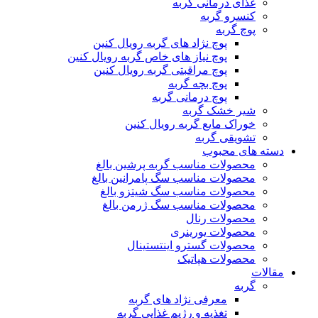
غذای درمانی گربه
کنسرو گربه
پوچ گربه
پوچ نژاد های گربه رویال کنین
پوچ نیاز های خاص گربه رویال کنین
پوچ مراقبتی گربه رویال کنین
پوچ بچه گربه
پوچ درمانی گربه
شیر خشک گربه
خوراک مایع گربه رویال کنین
تشویقی گربه
دسته های محبوب
محصولات مناسب گربه پرشین بالغ
محصولات مناسب سگ پامرانین بالغ
محصولات مناسب سگ شیتزو بالغ
محصولات مناسب سگ ژرمن بالغ
محصولات رنال
محصولات یورینری
محصولات گسترو اینتستینال
محصولات هپاتیک
مقالات
گربه
معرفی نژاد های گربه
تغذیه و رژیم غذایی گربه