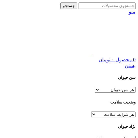
جستجو
منو
0
محصول
۰
تومان
بستن
سن حیوان
وضعیت سلامت
نژاد حیوان