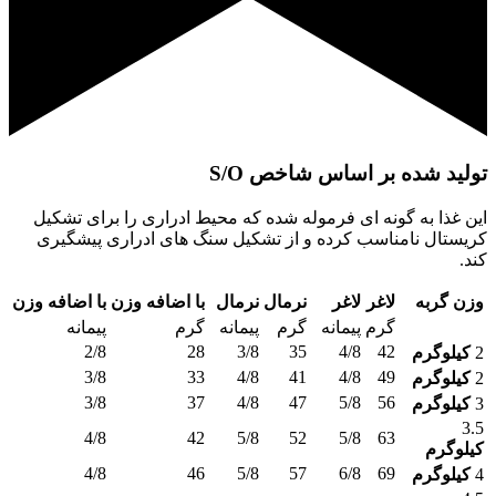
تولید شده بر اساس شاخص S/O
این غذا به گونه ای فرموله شده که محیط ادراری را برای تشکیل
کریستال نامناسب کرده و از تشکیل سنگ های ادراری پیشگیری
کند.
وزن گربه
لاغر
لاغر
نرمال
نرمال
با اضافه وزن
با اضافه وزن
گرم
پیمانه
گرم
پیمانه
گرم
پیمانه
2/8
28
3/8
35
4/8
42
2
کیلوگرم
3/8
33
4/8
41
4/8
49
2
کیلوگرم
3/8
37
4/8
47
5/8
56
3
کیلوگرم
3.5
4/8
42
5/8
52
5/8
63
کیلوگرم
4/8
46
5/8
57
6/8
69
4
کیلوگرم