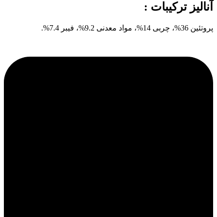
آنالیز ترکیبات :
پروتئین 36%، چربی 14%، مواد معدنی 9.2%، فیبر 7.4%.