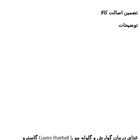
تضمین اصالت کالا
توضیحات
غذای درمان گوارش و گلوله مو
یا Gastro Hairball
گاسترو