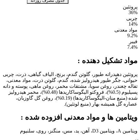
جدول مصرف روزانه
پروتئین
36%
چربی
14%
مواد معدنی
9.2%
فیبر
7.4%
مواد تشکیل دهنده :
پروتئین دهیدراته طیور، گلوتن گندم، برنج، الیاف گیاهی، ذرت، چربی
حیوانی، جگر طیور هیدرولیز شده، گندم، گلوتن ذرت، مواد معدنی،
تفاله چغندر، روغن سویا، مشتقات مخمر، روغن ماهی، پوسته و دانه
پسیلیوم (0.5%)، فروکتو الیگوساکاریدها (0.48%)، مخمر هیدرولیز
شده (منبع منان-الیگوساکاریدها) (0.19%)، روغن گل گاوزبان،
عصاره گل همیشه بهار (منبع لوتئین).
ویتامین ها و مواد معدنی افزوده شده :
ویتامین A، ویتامین D3، آهن، ید، مس، منگنز، روی، سلنیوم