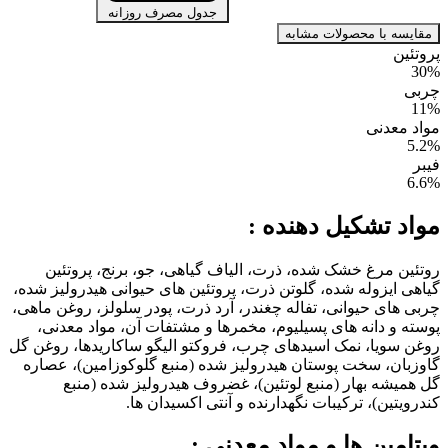
جدول مصرف روزانه
مقایسه با محصولات مشابه
پروتئین
30%
چربی
11%
مواد معدنی
5.2%
فیبر
6.6%
مواد تشکیل دهنده :
روتئین مرغ خشک شده، ذرت، الیاف گیاهی، جو، برنج، پروتئین
گیاهی ایزوله شده، گلوتن ذرت، پروتئین های حیوانی هیدرولیز شده،
چربی های حیوانی، تفاله چغندر، آرد ذرت، پودر سلولز، روغن ماهی،
پوسته و دانه های پسیلیوم، مخمرها و مشتفات آن، مواد معدنی،
روغن سویا، نمک اسیدهای چرب، فروکتو الیگو ساکاریدها، روغن گل
گاوزبان، سخت پوستان هیدرولیز شده (منبع گلوکوزامین)، عصاره
گل همیشه بهار (منبع لوتئین)، غضروف هیدرولیز شده (منبع
کندرویتین)، ترکیبات نگهدارنده و آنتی اکسیدان ها.
ویتامین ها و مواد معدنی :