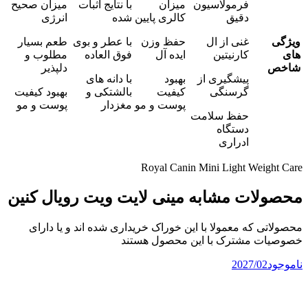
فرمولاسیون
میزان
با نتایج اثبات
میزان صحیح
دقیق
کالری پایین
شده
انرژی
ویژگی
غنی از ال
حفظ وزن
با عطر و بوی
طعم بسیار
های
کارنیتین
ایده آل
فوق العاده
مطلوب و
شاخص
دلپذیر
پیشگیری از
بهبود
با دانه های
گرسنگی
کیفیت
بالشتکی و
بهبود کیفیت
پوست و مو
مغزدار
پوست و مو
حفظ سلامت
دستگاه
ادراری
Royal Canin Mini Light Weight Care
محصولات مشابه مینی لایت ویت رویال کنین
محصولاتی که معمولا با این خوراک خریداری شده اند و یا دارای
خصوصیات مشترک با این محصول هستند
ناموجود
2027/02