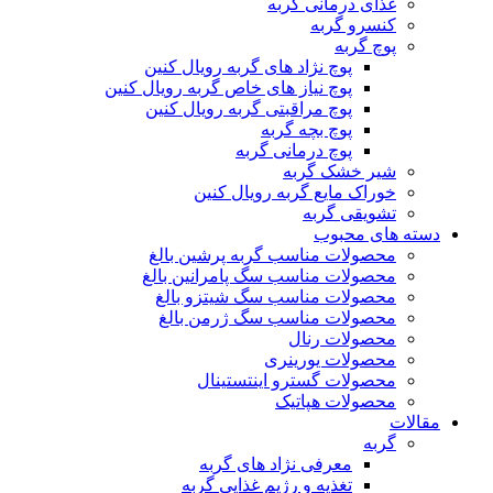
غذای درمانی گربه
کنسرو گربه
پوچ گربه
پوچ نژاد های گربه رویال کنین
پوچ نیاز های خاص گربه رویال کنین
پوچ مراقبتی گربه رویال کنین
پوچ بچه گربه
پوچ درمانی گربه
شیر خشک گربه
خوراک مایع گربه رویال کنین
تشویقی گربه
دسته های محبوب
محصولات مناسب گربه پرشین بالغ
محصولات مناسب سگ پامرانین بالغ
محصولات مناسب سگ شیتزو بالغ
محصولات مناسب سگ ژرمن بالغ
محصولات رنال
محصولات یورینری
محصولات گسترو اینتستینال
محصولات هپاتیک
مقالات
گربه
معرفی نژاد های گربه
تغذیه و رژیم غذایی گربه