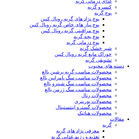
غذای درمانی گربه
کنسرو گربه
پوچ گربه
پوچ نژاد های گربه رویال کنین
پوچ نیاز های خاص گربه رویال کنین
پوچ مراقبتی گربه رویال کنین
پوچ بچه گربه
پوچ درمانی گربه
شیر خشک گربه
خوراک مایع گربه رویال کنین
تشویقی گربه
دسته های محبوب
محصولات مناسب گربه پرشین بالغ
محصولات مناسب سگ پامرانین بالغ
محصولات مناسب سگ شیتزو بالغ
محصولات مناسب سگ ژرمن بالغ
محصولات رنال
محصولات یورینری
محصولات گسترو اینتستینال
محصولات هپاتیک
مقالات
گربه
معرفی نژاد های گربه
تغذیه و رژیم غذایی گربه