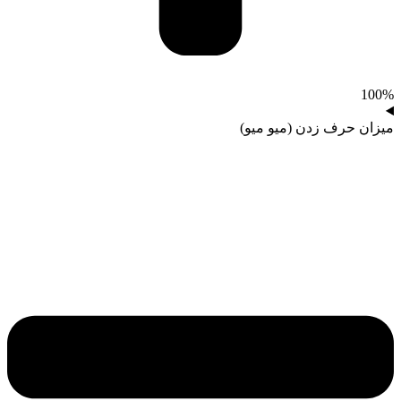
100%
میزان حرف زدن (میو میو)