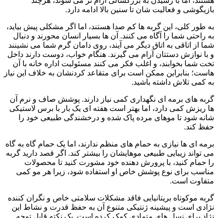
هستند، اما با رسیدن به بزرگسالی آرام‌ تر می‌ شوند، هرچند
بازیگوشی و فعالیت‌ شان تا سنین بالا ادامه دارد.
به‌ طور کلی، این گربه‌ ها کم‌ صدا هستند، اما اگر مشکلی پیش بیاید،
به‌ راحتی شما را آگاه می‌ کنند. آن‌ ها بسیار انسان‌ محورند و دنبال
شما از اتاقی به اتاق دیگر می‌ آیند، روی دامان گرم شما می‌ نشینند
و با نوازش دستتان آرام می‌ گیرند. هنگام خواب، دوست دارند داخل
تخت شما بخوابند، و اغلب فکر می‌ کنند مسئولیت اداره خانه با آن‌
هاست؛ بنابراین ممکن است برای متقاعد کردنشان به خلاف این نیاز
به کمی تلاش داشته باشید.
گربه‌ های برمه‌ ای نگهداری کمی نیاز دارند. پوشش صاف و نرم آن‌
ها ریزش کمی دارد، اما بهتر است هفته‌ ای یک بار با برس لاستیکی
شانه شود تا موهای مرده پاک شده و درخشندگی طبیعی خود را
حفظ کند.
برمه‌ ای‌ ها نیازی به حمام‌ های منظم ندارند، اما یک حمام گاه به‌ گاه
می‌ تواند زیبایی طبیعی موهایشان را بیشتر کند. اگر قصد دارید گربه
را حمام کنید، با پرورش‌ دهنده خود مشورت کنید تا محصولات
مناسب برای نوع پوشش خاص او استفاده شود، زیرا هر مو کمی
متفاوت است.
گربه موکوتاه بریتانیایی فاقد مشکلات سلامتی خاص و نگران‌ کننده
نژادی است و پیشینه ژنتیکی متنوع آن به حفظ قدرت و نشاط این
نژاد برای نسل‌ های متمادی کمک کرده است. یک نکته قابل توجه