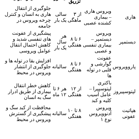
تزریق
جلوگیری از انتقال
ویروس هاری
از ۳
سالی
هاری به انسان و کنترل
هاری
– بیماری
ماهگی
یک‌ بار
چرخه ویروس در
کشنده عصبی
جامعه
ویروس
پیشگیری از عفونت‌
هر
دیستمپر –
۶ تا ۸
های تنفسی شدید و
دیستمپر
سال
بیماری تنفسی
هفتگی
کاهش احتمال انتقال
یک‌ بار
و عصبی
عوامل ویروسی
عفونت
افزایش بقا در توله‌ ها و
گوارشی و
۶ تا ۸
پاروویروس
سالیانه
جلوگیری از انتشار
قلبی در توله‌
هفتگی
ویروس در محیط
ها
باکتری
کاهش خطر انتقال
لپتوسپیرا –
از ۱۲
هر ۶ تا
لپتوسپیروز
بیماری از طریق ادرار
عامل آسیب
هفتگی
۱۲ ماه
سگ به انسان
کلیه و کبد
ویروس
محافظت از کبد سگ و
هپاتیت
۸ تا ۱۰
آدنوویروس
سالیانه
پیشگیری از گسترش
عفونی
هفتگی
نوع ۱
ویروس در محیط