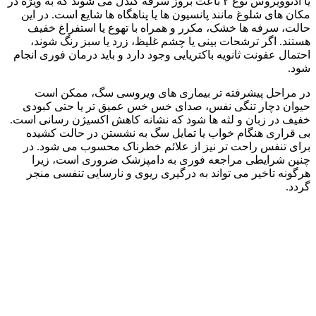
یا آدنوویروس نوع ۲ باعث بروز سرفه کندل می‌ شوند که به‌ ویژه در
مکان‌ های شلوغ مانند پانسیون‌ ها یا پناهگاه‌ ها شایع است. در این
حالت، سرفه‌ ها خشک، مکرر و همراه با تهوع یا استفراغ خفیف
هستند. اگر ترشحات بینی یا چشم غلیظ، زرد یا سبز رنگ شوند،
احتمال عفونت ثانویه باکتریایی وجود دارد و باید درمان فوری انجام
شود.
در مراحل پیشرفته‌ تر بیماری‌ های ویروسی سگ، ممکن است
حیوان دچار تنگی نفس، صدای خس‌ خس عمیق‌ تر یا حتی کبودی
خفیف در زبان و لثه‌ ها شود که نشانه کاهش اکسیژن‌ رسانی است.
بی‌ قراری هنگام خواب یا تمایل سگ به نشستن در حالت کشیده‌
برای تنفس راحت‌ تر نیز از علائم خطرناک محسوب می‌ شود. در
چنین شرایطی مراجعه فوری به دامپزشک ضروری است، زیرا
هرگونه تاخیر می‌ تواند به درگیری ریوی و نارسایی تنفسی منجر
گردد.