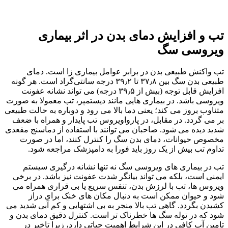
تب و افزایش دمای بدن در اثر بیماری
ویروسی سگ
تب واکنش طبیعی بدن در برابر عوامل بیماری‌ زا است. دمای
طبیعی بدن سگ بین ۳۷٫۸ تا ۳۹٫۲ درجه سانتی‌گراد است. هر گونه
افزایش قابل توجه (بیش از ۳۹٫۵ درجه) می‌ تواند نشانه عفونت
ویروسی باشد. در بیماری‌ هایی مانند دیستمپر، تب معمولا به صورت
متناوب بروز می‌ کند؛ یعنی دما بالا می‌ رود و دوباره به حالت طبیعی
بر می‌ گردد. در مقابل، در پارواویروس تب پایدار و همراه با ضعف
شدید دیده می‌ شود. صاحبان می‌ توانند با استفاده از دماسنج مقعدی
مخصوص حیوانات، دمای بدن سگ را کنترل کنند، اما در صورت
تداوم تب بیش از یک روز باید فورا به دامپزشک مراجعه شود.
تب در بیماری‌ های ویروسی سگ نه‌ تنها نشانه‌ درگیری سیستم
ایمنی است، بلکه می‌ تواند بیانگر شدت عفونت نیز باشد. در برخی
ویروس‌ ها، تب با لرزش بدن، تنفس سریع یا بی‌ قراری همراه می‌
شود و حیوان ممکن است به دنبال مکان‌ های خنک برای دراز
کشیدن بگردد. گاهی تب بالا منجر به بی‌ اشتهایی و کم‌ آبی شدید می‌
شود که در توله‌ سگ‌ ها خطرناک‌ تر است. کنترل دقیق دمای بدن و
تامین آب کافی در این شرایط اهمیت حیاتی دارد، زیرا تاخیر در