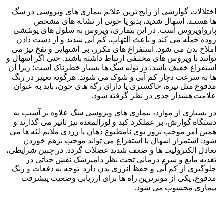
اختلالات گوارشی از رایج‌ ترین علائم بیماری‌ های ویروسی در سگ‌
ها هستند. اسهال شدید، بدبو یا خونی از نشانه‌ های مشخص
پارواویروس است. در این بیماری، ویروس به سلول‌ های پوششی
روده حمله می‌ کند و باعث التهاب، کم‌ آبی شدید و از دست دادن
املاح بدن می‌ شود. استفراغ‌ های مکرر، بی‌ اشتهایی و نفخ نیز می‌
توانند با ویروس‌ های مختلفی ارتباط داشته باشند. حتی اگر اسهال و
استفراغ خفیف باشد، در توله‌ سگ‌ ها بسیار خطرناک است؛ زیرا آن‌
ها به سرعت دچار کم‌ آبی و شوک می‌ شوند. هرگونه تغییر در رنگ
مدفوع مثل تیره، خاکستری یا دارای رگه‌ های خون، باید به عنوان
علامت هشدار جدی در نظر گرفته شود.
در بسیاری از موارد، بیماری‌ های ویروسی سگ علاوه بر آسیب به
دستگاه گوارش، بر عملکرد کبد و لوزالمعده نیز تاثیر می‌ گذارند و
همین امر موجب بروز بوی نامطبوع دهان یا زردی ملایم لثه‌ ها می‌
شود. استمرار اسهال یا استفراغ می‌ تواند موجب برهم‌ خوردن
تعادل الکترولیت‌ ها و ضعف شدید عضلات گردد. در چنین شرایطی،
تغذیه مایع و سرم‌ درمانی تحت نظر دامپزشک نقش حیاتی در
جلوگیری از کم‌ آبی و حفظ انرژی بدن دارد. توجه به دفعات و رنگ
مدفوع، یکی از موثرترین راه‌ ها برای ارزیابی وضعیت پیشرفت
بیماری محسوب می‌ شود.