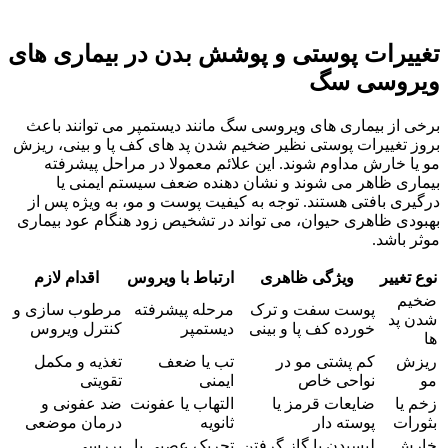
تغییرات پوستی و پوشش بدن در بیماری‌ های
ویروسی سگ
برخی از بیماری‌ های ویروسی سگ مانند دیستمپر می‌ توانند باعث
بروز تغییرات پوستی نظیر ضخیم شدن پد های کف پا و بینی، ریزش
مو یا خارش مداوم شوند. این علائم معمولا در مراحل پیشرفته
بیماری ظاهر می‌ شوند و نشان‌ دهنده ضعف سیستم ایمنی یا
درگیری بافتی هستند. توجه به کیفیت پوست و مو، به‌ ویژه پس از
بهبودی ظاهری حیوان، می‌ تواند در تشخیص زود هنگام عود بیماری
موثر باشد.
نوع تغییر
ویژگی ظاهری
ارتباط با ویروس
اقدام لازم
ضخیم
پوست سفت و ترک‌
مرحله پیشرفته
مرطوب‌ سازی و
شدن پد
خورده کف پا و بینی
دیستمپر
کنترل ویروس
ها
ریزش
کم‌ پشتی مو در
تب یا ضعف
تغذیه و مکمل
مو
نواحی خاص
ایمنی
تقویتی
زخم یا
ضایعات قرمز یا
التهاب یا عفونت
ضد عفونی و
بثورات
پوسته‌ دار
ثانویه
درمان موضعی
خارش
لیسیدن یا گاز گرفتن
تحریک عصبی یا
بررسی