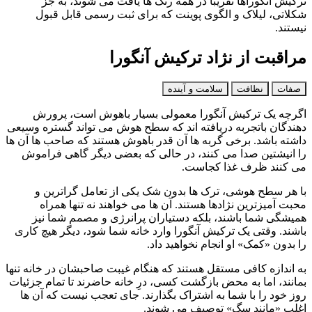
ترکیش آنگوراها تقریبا در همه رنگ‌ ها یافت می‌ شوند، به جز
شکلاتی، لیلاک و الگوی پوینت که برای ثبت رسمی قابل قبول
نیستند.
مراقبت از نژاد ترکیش آنگورا
صفات
نظافت
سلامت و آینده
اگرچه یک ترکیش آنگورا معمولی بسیار باهوش است، پرورش‌
دهندگان باتجربه دریافته‌ اند که سطح هوش می‌ تواند گستره وسیعی
داشته باشد. برخی گربه‌ ها آن‌ قدر باهوش هستند که صاحب‌ ها آن‌ ها
را انیشتین صدا می‌ کنند، در حالی که بعضی دیگر گاهی فراموش
می‌ کنند ظرف غذا کجاست.
با هر سطح هوشی، ترک‌ ها بدون شک یکی از تعامل‌ گراترین و
محبت‌ آمیزترین نژادها هستند. آن‌ ها می‌ خواهند نه تنها همراه
همیشگی شما باشند، بلکه دستیاران پرانرژی و مصمم شما نیز
باشند. وقتی یک ترکیش آنگورا وارد خانه شما شود، دیگر هیچ کاری
را بدون «کمک» او انجام نخواهید داد.
به اندازه کافی مستقل هستند که هنگام غیبت صاحبشان در خانه تنها
بمانند، اما به محض بازگشت کسی، درِ خانه حاضرند تا تمام جزئیات
روز خود را با شما به اشتراک بگذارند. جای تعجب نیست که آن‌ ها
اغلب «مانند سگ» توصیف می‌ شوند.