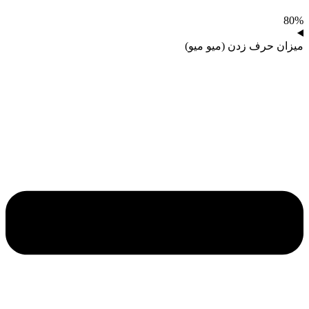
80%
میزان حرف زدن (میو میو)