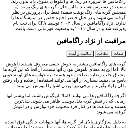
راگامافین‌ ها امروزه در رنگ‌ ها و الگوهای متنوع، با یا بدون رنگ
سفید، در دسترس هستند. با این حال، گربه‌ های رنگ‌ پوینت (و
همچنین گربه‌ های رنگ‌ پوینت سفید) فقط برای پرورش در نظر
گرفته می‌ شوند و در حال حاضر اجازه حضور در نمایشگاه‌ ها را
ندارند. نژاد راگامافین در سال ۲۰۰۳ توسط CFA برای ثبت‌ نام
پذیرفته شد و در سال ۲۰۱۱ به وضعیت قهرمانی دست یافت.
مراقبت از نژاد راگامافین
صفات
نظافت
سلامت و آینده
گربه‌ های راگامافین بیشتر به خوش‌ خلقی معروف هستند تا هوش
بالا، اما این به معنای باهوش نبودن آنها نیست. از آنجا که این گربه‌ ها
مشتاق جلب رضایت صاحب خود هستند، به خواسته‌ های او به خوبی
پاسخ می‌ دهند. بسیاری از آنها می‌ توانند استفاده از قلاده و راه رفتن
با آن را یاد بگیرند و برخی نیز آوردن اشیا را آموزش می‌ بینند.
اگرچه راگامافین‌ ها می‌ توانند کاملا بازیگوش باشند، اما بیشتر آنها
زمانی که در نقش گربه بغل‌ دوست ظاهر می‌ شوند، شادترین
هستند و ساعت ها در کنار فرد محبوب خود نوازش و در آغوش
گرفته می‌ شوند.
به دلیل سازگاری بالای این گربه‌ ها، آنها حیوانات خانگی فوق‌ العاده‌
ای برای خانواده‌ های دارای کودکان خردسال هستند؛ آنها معمولا در