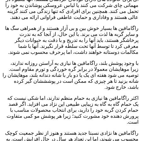
مهمانی چای شرکت می‌ کنند یا لباس عروسکی پوشاندن به خود را
تحمل می‌ کنند. همچنین برای افرادی که تنها زندگی می‌ کنند گزینه
عالی‌ هستند و وفاداری و حمایت عاطفی فراوانی ارائه می‌ دهند.
راگامافین‌ ها بسیار خوش‌ بین و بی‌ آزار هستند و از همراهی سگ‌ ها
و سایر گربه‌ ها لذت می‌ برند. با این حال، از آنجا که به ندرت
پرخاشگر هستند، باید آنها را به تدریج و با دقت به حیوانات دیگر
معرفی کرد تا توسط آنها تحت سلطه قرار نگیرند. آنها با شما
مکالمات دوستانه خواهند داشت، اما پرحرف محسوب نمی‌ شوند.
با وجود پوشش بلند، راگامافین‌ ها نیازی به آراستن روزانه ندارند،
زیرا موهایشان معمولا در برابر گره‌ خوردگی و تورم مقاوم است.
توصیه می‌ شود هفته‌ ای یک یا دو بار با شانه دندانه‌ بلند، موهایشان را
شانه بزنید تا هر چیزی که ممکن است در پوشششان گیر کرده
باشد، خارج شود.
اکثر راگامافین‌ ها نیازی به حمام منظم ندارند، اما شکی نیست که
یک حمام گاه‌ به‌ گاه به زیبایی طبیعی این نژاد می‌ افزاید. اگر قصد
حمام کردن گربه خود را دارید، برای انتخاب محصولات مناسب با
پرورش‌ دهنده خود مشورت کنید؛ زیرا هر پوشش مو کمی متفاوت
است.
راگامافین‌ ها نژادی نسبتا جدید هستند و هنوز از نظر جمعیت کوچک
محسوب می‌ شوند، اما این تعداد هر سال در حال افزایش است. به