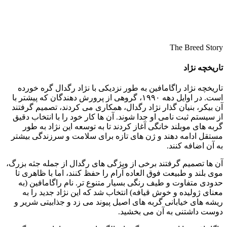
The Breed Story
تاریخچه نژاد
تاریخچه نژاد راگامافین به‌ طور نزدیکی با نژاد رگدال گره خورده
است. در اوایل دهه ۱۹۹۰، گروهی از پرورش‌ دهندگان که پیشتر با
آن بیکر، بنیان‌ گذار نژاد رگدال، همکاری می‌ کردند، تصمیم گرفتند
از سیستم ثبت‌ نامی او جدا شوند. آن‌ ها کار خود را با انتخاب دقیق
گربه‌ های موبلند خانگی آغاز کردند تا به توسعه این نژاد به‌ طور
مستقل ادامه دهند و ژن‌ های تازه برای سلامت و سرزندگی بیشتر
به آن اضافه کنند.
آن‌ ها تصمیم گرفتند برخی از ویژگی‌ های رگدال از جمله جثه بزرگ،
موی بلند و طبیعت فوق‌ العاده آرام را حفظ کنند، اما با ظاهری تا
حدودی متفاوت و طیف رنگی بسیار متنوع‌ تر. نام راگامافین (به
معنای ژولیده و خوش‌ قیافه) انتخاب شد که این نژاد جدید را به
ریشه‌ های خیابانی گربه‌ های اصیل پیوند می‌ زد و جذابیتی شریر و
دوست‌ داشتنی به آن می‌ بخشید.