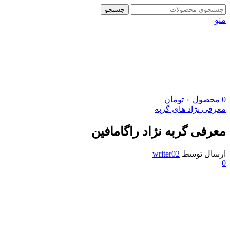
جستجو
منو
0
محصول
۰
تومان
معرفی نژاد های گربه
معرفی گربه نژاد راگامافین
ارسال توسط
writer02
0