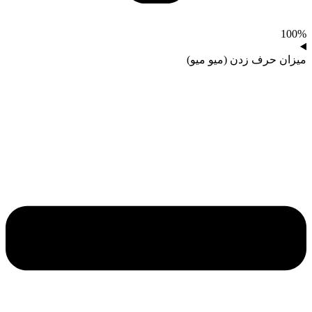
100%
میزان حرف زدن (میو میو)