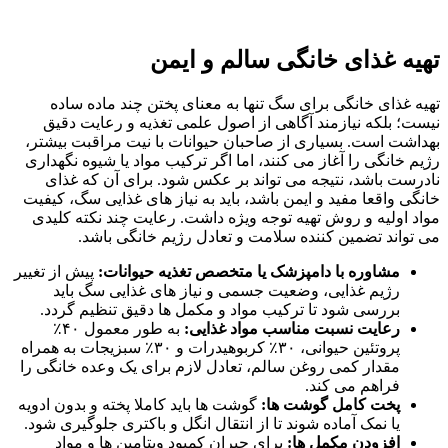
تهیه‌ غذای خانگی سالم و ایمن
تهیه غذای خانگی برای سگ تنها به معنای پختن چند ماده ساده
نیست؛ بلکه نیازمند آگاهی از اصول علمی تغذیه و رعایت دقیق
بهداشت است. بسیاری از صاحبان حیوانات با نیت مراقبت بیشتر،
رژیم خانگی را آغاز می‌ کنند، اما اگر ترکیب مواد یا شیوه نگهداری
نادرست باشد، نتیجه می‌ تواند بر عکس شود. برای آن‌ که غذای
خانگی واقعا مفید و ایمن باشد، باید به نیاز های غذایی سگ، کیفیت
مواد اولیه و روش تهیه توجه ویژه داشت. رعایت چند نکته‌ کلیدی
می‌ تواند تضمین‌ کننده‌ سلامت و تعادل رژیم خانگی باشد.
مشاوره با دامپزشک یا متخصص تغذیه حیوانات:
پیش از تغییر
رژیم غذایی، وضعیت جسمی و نیاز های غذایی سگ باید
بررسی شود تا ترکیب مواد و مکمل‌ ها دقیق تنظیم گردد.
رعایت نسبت مناسب مواد غذایی:
به طور معمول ۴۰٪
پروتئین حیوانی، ۳۰٪ کربوهیدرات و ۳۰٪ سبزیجات به‌ همراه
مقدار کمی روغن سالم، تعادل لازم برای یک وعده‌ خانگی را
فراهم می‌ کند.
پخت کامل گوشت‌ ها:
گوشت‌ ها باید کاملا پخته و بدون ادویه
یا نمک آماده شوند تا از انتقال انگل و باکتری جلوگیری شود.
افزودن مکمل‌ ها:
برای جبران کمبود ویتامین‌ ها و مواد