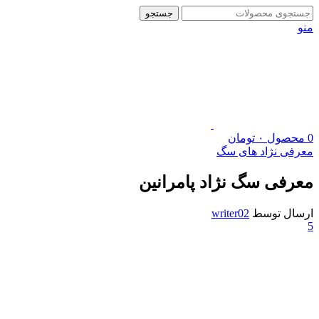
جستجو
منو
0
محصول
۰
تومان
معرفی نژاد های سگ
معرفی سگ نژاد پامرانین
ارسال توسط
writer02
5