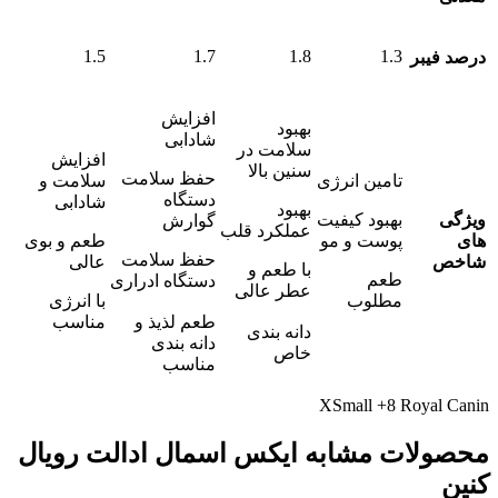
1.5
1.7
1.8
1.3
درصد فیبر
افزایش
بهبود
شادابی
سلامت در
افزایش
سنین بالا​
حفظ سلامت
تامین انرژی
سلامت و
دستگاه
شادابی
بهبود
ویژگی
بهبود کیفیت
گوارش
عملکرد قلب
های
پوست و مو
طعم و بوی
حفظ سلامت
شاخص
عالی
با طعم و
طعم
دستگاه ادراری
عطر عالی
مطلوب
با انرژی
طعم لذیذ و
مناسب
دانه بندی
دانه بندی
خاص
مناسب
XSmall +8 Royal Canin
محصولات مشابه ایکس اسمال ادالت رویال
کنین