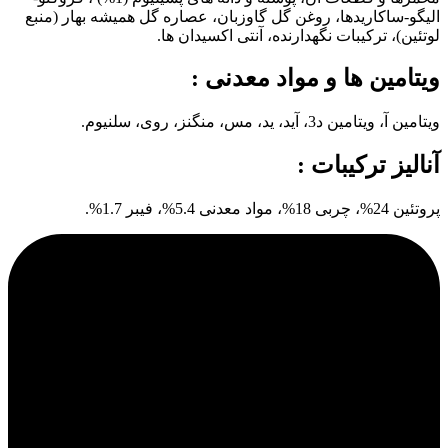
الیگو-ساکاریدها، روغن گل گاوزبان، عصاره گل همیشه بهار (منبع
لوتئین)، ترکیبات نگهدارنده، آنتی اکسیدان ها.
ویتامین ها و مواد معدنی :
ویتامین آ، ویتامین د3، آید، ید، مس، منگنز، روی، سلنیوم.
آنالیز ترکیبات :
پروتئین 24%، چربی 18%، مواد معدنی 5.4%، فیبر 1.7%.