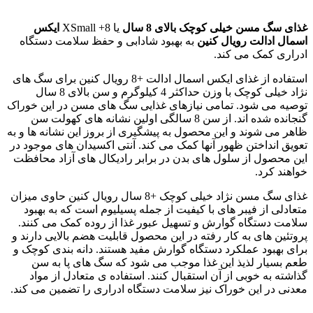
غذای سگ مسن خیلی کوچک بالای 8 سال
یا XSmall +8
ایکس
اسمال ادالت رویال کنین
به بهبود شادابی و حفظ سلامت دستگاه
ادراری کمک می کند.
استفاده از غذای ایکس اسمال ادالت +8 رویال کنین برای سگ های
نژاد خیلی کوچک با وزن حداکثر 4 کیلوگرم و سن بالای 8 سال
توصیه می شود. تمامی نیازهای غذایی سگ های مسن در این خوراک
گنجانده شده اند. از سن 8 سالگی اولین نشانه های کهولت سن
ظاهر می شوند و این محصول به پیشگیری از بروز این نشانه ها و به
تعویق انداختن ظهور آنها کمک می کند. آنتی اکسیدان های موجود در
این محصول از سلول های بدن در برابر رادیکال های آزاد محافظت
خواهند کرد.
غذای سگ مسن نژاد خیلی کوچک +8 سال رویال کنین حاوی میزان
متعادلی از فیبر های با کیفیت از جمله پسیلیوم است که به بهبود
سلامت دستگاه گوارش و تسهیل عبور غذا از روده کمک می کنند.
پروتئین های به کار رفته در این محصول قابلیت هضم بالایی دارند و
برای بهبود عملکرد دستگاه گوارش مفید هستند. دانه بندی کوچک و
طعم بسیار لذیذ این غذا موجب می شود که سگ های پا به سن
گذاشته به خوبی از آن استقبال کنند. استفاده ی متعادل از مواد
معدنی در این خوراک نیز سلامت دستگاه ادراری را تضمین می کند.