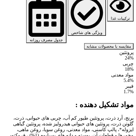
ترکیبات غذا
ویژگی های شاخص
جدول مصرف روزانه
مقایسه با محصولات مشابه
پروتئین
24%
چربی
18%
مواد معدنی
5.4%
فیبر
1.7%
مواد تشکیل دهنده :
برنج، آرد ذرت، پروتئین طیور کم آب، چربی های حیوانی، ذرت،
گلوتن ذرت، پروتئین های حیوانی هیدرولیز شده، پروتئین گیاهی
ایزوله*، پالپ کاسنی، مواد معدنی، روغن سویا، روغن ماهی،
مخمرها و قطعات آن، پوسته و دانه های پسیلیوم (1%) ، فروکتو-