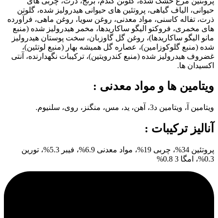
پروتئین مرغ خشک شده، گلوتن گندم، برنج، ذرت، چربی های
حیوانی، الیاف گیاهی، پروتئین های حیوانی هیدرولیز شده، گلوتن
ذرت، تفاله کاسنی، مواد معدنی، روغن سویا، روغن ماهی، فرآورده
های مخمری، فروکتو الیگو ساکاریدها، مخمر هیدرولیز شده (منبع
مانو الیگو ساکاریدها)، روغن گل گاوزبان، سخت پوستان هیدرولیز
شده (منبع گلوکوزامین)، عصاره گل همیشه بهار (منبع لوتئین)،
غضروف هیدرولیز شده (منبع کندرویتین)، ترکیبات نگهدارنده، آنتی
اکسیدان ها.
ویتامین ها و مواد معدنی :
ویتامین آ، ویتامین د3، آهن، ید، مس، منگنز، روی، سلنیوم.
آنالیز ترکیبات :
پروتئین 34%، چربی 19%، مواد معدنی 6.9%، فیبر 5.3%، تورین
0.3%، امگا 3 0.8%