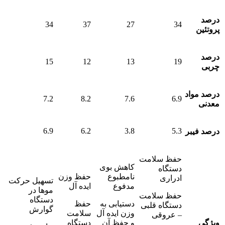
درصد
34
37
27
34
پروتئین
درصد
15
12
13
19
چربی
درصد مواد
7.2
8.2
7.6
6.9
معدنی
6.9
6.2
3.8
5.3
درصد فیبر
حفظ سلامت
کاهش بوی
دستگاه
نامطبوع
حفظ وزن
ادراری
تسهیل حرکت
مدفوع
ایده آل
موها در
حفظ سلامت
دستگاه
دستیابی به
حفظ
دستگاه قلبی
گوارش
وزن ایده آل
سلامت
– عروقی
ویژگی
و حفظ آن
دستگاه