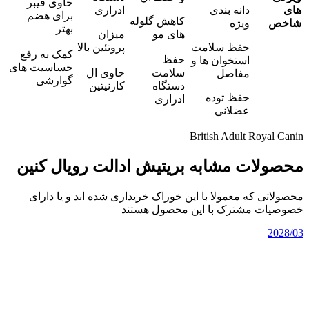
حاوی فیبر
های
دانه بندی
ادراری
برای هضم
کاهش گلوله
شاخص
ویژه
بهتر
های مو
میزان
حفظ سلامت
پروتئین بالا
کمک به رفع
حفظ
استخوان ها و
حساسیت های
سلامت
حاوی ال
مفاصل
گوارشی
دستگاه
کارنیتین
حفظ توده
ادراری
عضلانی
British Adult Royal Canin
محصولات مشابه بریتیش ادالت رویال کنین
محصولاتی که معمولا با این خوراک خریداری شده اند و یا دارای
خصوصیات مشترک با این محصول هستند
2028/03