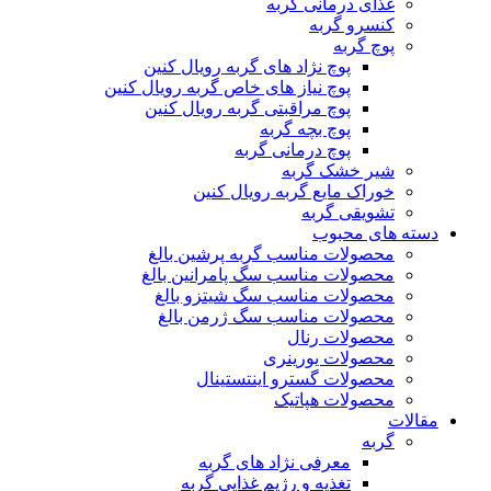
غذای درمانی گربه
کنسرو گربه
پوچ گربه
پوچ نژاد های گربه رویال کنین
پوچ نیاز های خاص گربه رویال کنین
پوچ مراقبتی گربه رویال کنین
پوچ بچه گربه
پوچ درمانی گربه
شیر خشک گربه
خوراک مایع گربه رویال کنین
تشویقی گربه
دسته های محبوب
محصولات مناسب گربه پرشین بالغ
محصولات مناسب سگ پامرانین بالغ
محصولات مناسب سگ شیتزو بالغ
محصولات مناسب سگ ژرمن بالغ
محصولات رنال
محصولات یورینری
محصولات گسترو اینتستینال
محصولات هپاتیک
مقالات
گربه
معرفی نژاد های گربه
تغذیه و رژیم غذایی گربه