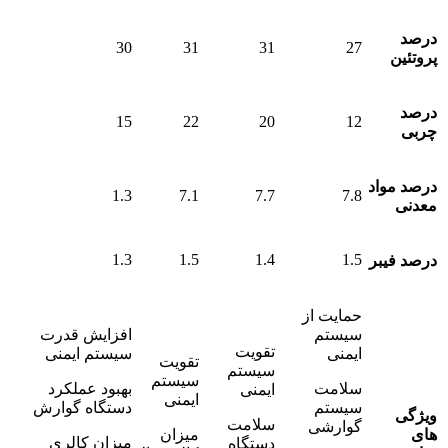
درصد
30
31
31
27
پروتئین
درصد
15
22
20
12
چربی
درصد مواد
1.3
7.1
7.7
7.8
معدنی
1.3
1.5
1.4
1.5
درصد فیبر
حمایت از
سیستم
افزایش قدرت
تقویت
ایمنی
سیستم ایمنی
تقویت
سیستم
سیستم
سلامت
بهبود عملکرد
ایمنی
ایمنی
سیستم
دستگاه گوارش
ویژگی
سلامت
گوارشی
های
میزان
میزان کالری
دستگاه