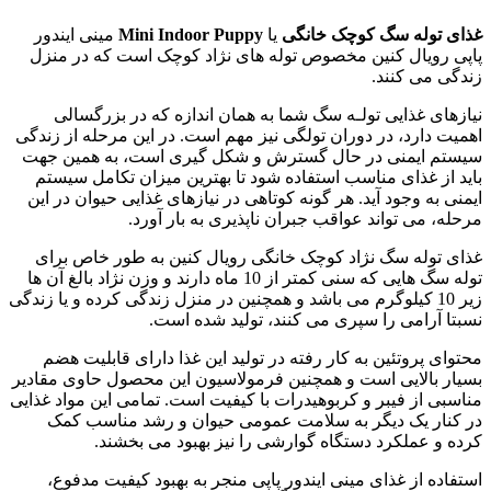
غذای توله سگ کوچک خانگی
یا
Mini Indoor Puppy
مینی ایندور
پاپی رویال کنین مخصوص توله های نژاد کوچک است که در منزل
زندگی می کنند.
نیازهای غذایی تولـه سگ شما به همان اندازه که در بزرگسالی
اهمیت دارد، در دوران تولگی نیز مهم است. در این مرحله از زندگی
سیستم ایمنی در حال گسترش و شکل گیری است، به همین جهت
باید از غذای مناسب استفاده شود تا بهترین میزان تکامل سیستم
ایمنی به وجود آید. هر گونه کوتاهی در نیازهای غذایی حیوان در این
مرحله، می تواند عواقب جبران ناپذیری به بار آورد.
غذای توله سگ نژاد کوچک خانگی رویال کنین به طور خاص برای
توله سگ هایی که سنی کمتر از 10 ماه دارند و وزن نژاد بالغ آن ها
زیر 10 کیلوگرم می باشد و همچنین در منزل زندگی کرده و یا زندگی
نسبتا آرامی را سپری می کنند، تولید شده است.
محتوای پروتئین به کار رفته در تولید این غذا دارای قابلیت هضم
بسیار بالایی است و همچنین فرمولاسیون این محصول حاوی مقادیر
مناسبی از فیبر و کربوهیدرات با کیفیت است. تمامی این مواد غذایی
در کنار یک دیگر به سلامت عمومی حیوان و رشد مناسب کمک
کرده و عملکرد دستگاه گوارشی را نیز بهبود می بخشند.
استفاده از غذای مینی ایندور پاپی منجر به بهبود کیفیت مدفوع،