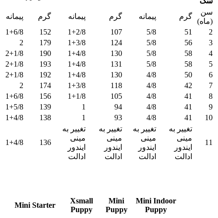
سگ
سن
گرم
پیمانه
گرم
پیمانه
گرم
پیمانه
(ماه)
1+6/8
152
1+2/8
107
5/8
51
2
2
179
1+3/8
124
5/8
56
3
2+1/8
190
1+4/8
130
5/8
58
4
2+1/8
193
1+4/8
131
5/8
58
5
2+1/8
192
1+4/8
130
4/8
50
6
2
174
1+3/8
118
4/8
42
7
1+6/8
156
1+1/8
105
4/8
41
8
1+5/8
139
1
94
4/8
41
9
1+4/8
138
1
93
4/8
41
10
تغییر به
تغییر به
تغییر به
تغییر به
مینی
مینی
مینی
مینی
1+4/8
136
11
ایندور
ایندور
ایندور
ایندور
ادالت
ادالت
ادالت
ادالت
مشخصات/
Mini Indoor
Mini
Xsmall
Mini Starter
Puppy
Puppy
Puppy
عناوین