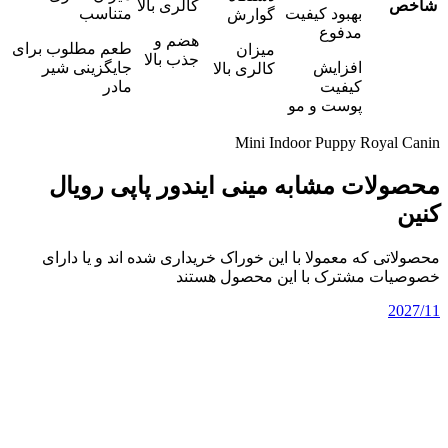
شاخص
کالری بالا
بهبود کیفیت
متناسب
گوارش
مدفوع
هضم و
طعم مطلوب برای
میزان
جذب بالا
افزایش
جایگزینی شیر
کالری بالا
کیفیت
مادر
پوست و مو
Mini Indoor Puppy Royal Canin
محصولات مشابه مینی ایندور پاپی رویال
کنین
محصولاتی که معمولا با این خوراک خریداری شده اند و یا دارای
خصوصیات مشترک با این محصول هستند
2027/11