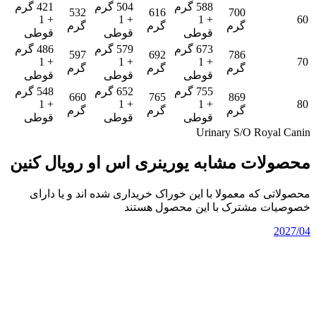
588 گرم
504 گرم
421 گرم
532
616
700
+ 1
+ 1
+ 1
60
گرم
گرم
گرم
قوطی
قوطی
قوطی
673 گرم
579 گرم
486 گرم
597
692
786
+ 1
+ 1
+ 1
70
گرم
گرم
گرم
قوطی
قوطی
قوطی
755 گرم
652 گرم
548 گرم
660
765
869
+ 1
+ 1
+ 1
80
گرم
گرم
گرم
قوطی
قوطی
قوطی
Urinary S/O Royal Canin
محصولات مشابه یورینری اس او رویال کنین
محصولاتی که معمولا با این خوراک خریداری شده اند و یا دارای
خصوصیات مشترک با این محصول هستند
2027/04