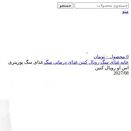
جستجو
منو
0
محصول
۰
تومان
خانه
غذای سگ رویال کنین
غذای درمانی سگ
غذای سگ یورینری
اس او رویال کنین
2027/08