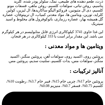
ذرت، طعم دهنده های طبیعی، نمک، سلولز پودر شده، کلرید
پتاسیم، روغن نباتی، سولفات کلسیم، روغن ماهی، فسفات مونو
کلسیم، دی ال متیونین، فروکتو الیگو ساکاریدها، ال لیزین، کولین
کلراید، تورین، ویتامین ها، مواد معدنی کمیاب، ال تریپتوفان، عصاره
گل همیشه بهار، عصاره رزماری، باتوکوفرول های مخلوط و اسید
سیتریک
این غذا حاوی 3741 کیلوکالری انرژی قابل متابولیسم در هر کیلوگرم
می باشد. این مقدار برابر است با 333 کیلوکالری در هر فنجان.
ویتامین ها و مواد معدنی :
پروتئین روی، اکسید روی، سولفات آهن، پروتئین منگنز، اکسید
منگنز، سولفات مس، یدات کلسیم، سلنیت سدیم، پروتئین مس.
آنالیز ترکیبات :
پروتئین خام 17%، چربی خام 15%، فیبر خام 3.7%، رطوبت 10%،
کلسیم 0.75%، فسفر 0.7%، منیزیم 0.08%.