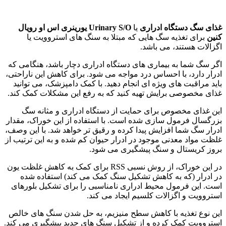
غذای سگ دستگاه ادراری
یا
Urinary S/O یورینری اس او رویال
کنین
برای تغذیه سگ هایی که مبتلا به سنگ های
استروویت یا
اگزالات
هستند، می باشد.
اگر سگ شما به بیماری های دستگاه ادراری دچار باشد، هنگامی که
ادرار دارد، با احساس درد مواجه می شود. برای کاهش این ناراحتی،
باید مراقبت های ویژه ای انجام دهید. با کمک دامپزشک، می توانید
غذای مخصوصی برایش تهیه کنید که به رفع این مشکلات کمک کند.
این غذای مخصوص برای حمایت از دستگاه ادراری و مثانه سگ
بزرگسال فرمول سازی شده است. با استفاده از این خوراک، مقدار
ادرار سگ شما افزایش پیدا کرده و رقیق تر خواهد شد. با این وصف،
غلظت مواد معدنی موجود در ادرار حیوان کم شده و به این ترتیب از
بروز کریستال و سنگ پیشگیری می شود.
در این خوراک، از روش نسبی RSS برای کمک به کاهش غلظت یون
در ادرار (که به کاهش تشکیل سنگ کمک می کند) استفاده شده
است. این فرمول محیط ادراری نامناسبی را برای تشکیل بلورهای
استروویت و اگزالات کلسیم ایجاد می کند.
این نوع تغذیه با کاهش سطح منیزیم، به حل شدن سنگ های خالص
استروویت کمک کرده و از تشکیل سنگ های جدید پیشگیری می کند.