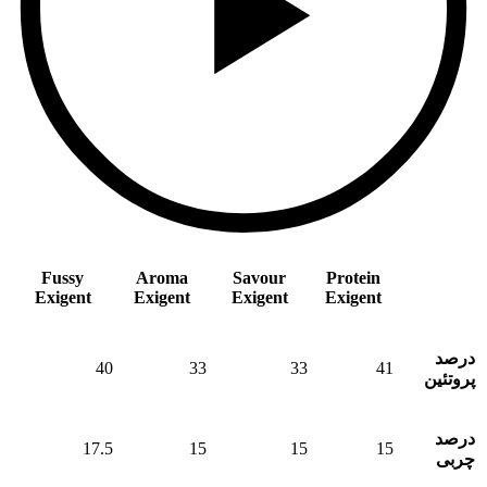
مشخصات/
Protein
Savour
Aroma
Fussy
Exigent
Exigent
Exigent
Exigent
عناوین
درصد
40
33
33
41
پروتئین
درصد
17.5
15
15
15
چربی