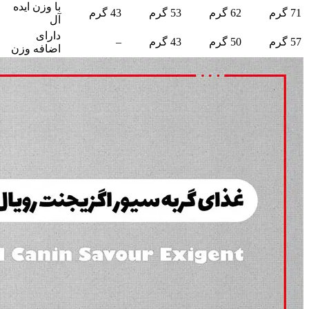
با وزن ایده
71 گرم
62 گرم
53 گرم
43 گرم
آل
دارای
57 گرم
50 گرم
43 گرم
–
اضافه وزن