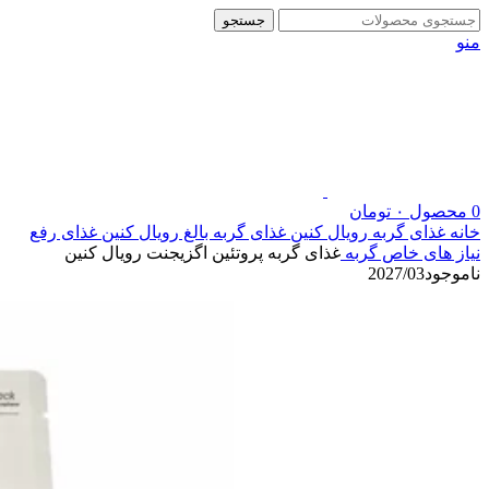
جستجو
منو
0
محصول
۰
تومان
خانه
غذای گربه رویال کنین
غذای گربه بالغ رویال کنین
غذای رفع
نیاز های خاص گربه
غذای گربه پروتئین اگزیجنت رویال کنین
ناموجود
2027/03