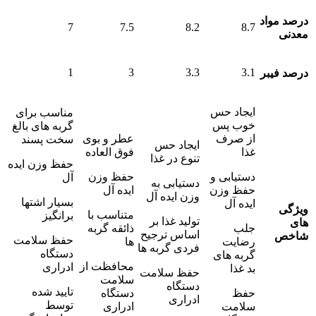
درصد مواد
7
7.5
8.2
8.7
معدنی
1
3
3.3
3.1
درصد فیبر
ایجاد حس
مناسب برای
خوب پس
گربه های بالغ
از صرف
عطر و بوی
سخت پسند
ایجاد حس
غذا
فوق العاده
تنوع در غذا
حفظ وزن ایده
دستیابی و
حفظ وزن
آل
دستیابی به
حفظ وزن
ایده آل
وزن ایده آل
بسیار اشتها
ایده آل
ویژگی
متناسب با
برانگیز
تولید غذا بر
های
جلب
ذائقه گربه
اساس ترجیح
شاخص
حفظ سلامت
رضایت
ها
فردی گربه ها
دستگاه
گربه های
محافظت از
ادراری
بد غذا
حفظ سلامت
سلامت
دستگاه
تایید شده
حفظ
دستگاه
ادراری
توسط
سلامت
ادراری