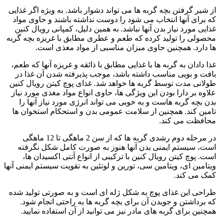
از شیر گرفتن بچه گربه ها می تواند دشوار باشد. به ویژه اگر غذایی
که برای آنها انتخاب می شود را دوست نداشته باشند و حاوی مواد
غذایی مورد نیاز بدن آنها نباشد. به همین دلیل، کمپانی رویال کنین
محصولی را تولید کرده که طعم و عطری مطابق با غریزه بچه گربه
ها دارد. همچنین حاوی میزان مناسبی از مواد مغذی است.
غذا دادان به گربه ها با غذایی مطابق با ذائقه و غریزه آنها که طعم،
بافت و بویی مناسب داشته باشد، موجب پذیرفته شدن آن غذا در
طولانی مدت توسط گربه ها خواهد شد. غذای پوچ کیتن رویال کنین
علاوه بر دارا بودن این ویژگی ها، حاوی انواع مواد مغذی مورد نیاز
بدن بچه گربه هاست و به خوبی می تواند انرژی مورد نیاز آنها را
تامین کند. همچنین از سلامت عمومی بدن و استحکام استخوان ها
محافظت می کند.
در مرحله دوم رشدی گربه ها که از سن 2 ماهگی تا 12 ماهگی
است، سیستم ایمنی بدن آنها هنوز به صورت کامل شکل نگرفته
است. پوچ کیتن رویال کنین با ترکیبی از انواع آنتی اکسیدان ها،
ویتامین ای، ویتامین سی، تورین و لوتئین به تقویت سیستم ایمنی آنها
کمک می کند.
طراحی این غذای پوچ به شکل ژله ای است و به صورتی تولید شده
که برداشتن و جویدن آن برای بچه گربه ها به راحتی انجام شود.
همچنین برای گربه های مادر نیز می توانید از آن استفاده نمایید.