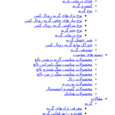
غذای درمانی گربه
کنسرو گربه
پوچ گربه
پوچ نژاد های گربه رویال کنین
پوچ نیاز های خاص گربه رویال کنین
پوچ مراقبتی گربه رویال کنین
پوچ بچه گربه
پوچ درمانی گربه
شیر خشک گربه
خوراک مایع گربه رویال کنین
تشویقی گربه
دسته های محبوب
محصولات مناسب گربه پرشین بالغ
محصولات مناسب سگ پامرانین بالغ
محصولات مناسب سگ شیتزو بالغ
محصولات مناسب سگ ژرمن بالغ
محصولات رنال
محصولات یورینری
محصولات گسترو اینتستینال
محصولات هپاتیک
مقالات
گربه
معرفی نژاد های گربه
تغذیه و رژیم غذایی گربه