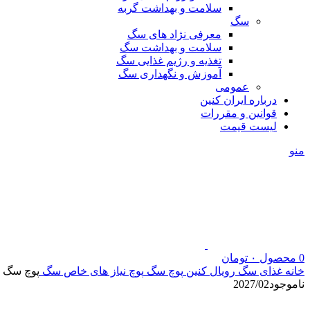
سلامت و بهداشت گربه
سگ
معرفی نژاد های سگ
سلامت و بهداشت سگ
تغذیه و رژیم غذایی سگ
آموزش و نگهداری سگ
عمومی
درباره ایران کنین
قوانین و مقررات
لیست قیمت
منو
0
محصول
۰
تومان
خانه
غذای سگ رویال کنین
پوچ سگ
پوچ نیاز های خاص سگ
پوچ سگ د
ناموجود
2027/02