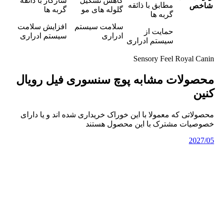
کاهش تشکیل
سازگار با ذائقه
مطابق با ذائقه
شاخص
گلوله های مو
گربه ها
گربه ها
سلامت سیستم
افزایش سلامت
حمایت از
ادراری
سیستم ادراری
سیستم ادراری
Sensory Feel Royal Canin
محصولات مشابه پوچ سنسوری فیل رویال
کنین
محصولاتی که معمولا با این خوراک خریداری شده اند و یا دارای
خصوصیات مشترک با این محصول هستند
2027/05