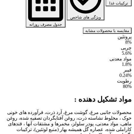
ترکیبات غذا
ویژگی های شاخص
جدول مصرف روزانه
مقایسه با محصولات مشابه
پروتئین
8%
چربی
5.6%
مواد معدنی
1.8%
فیبر
0.24%
رطوبت
80%
مواد تشکیل دهنده :
محصولات جانبی مرغ، گوشت مرغ، آرد ذرت، فرآورده های خونی
خوک ، مخلوط نشاسته ذرت، روغن آفتابگردان تصفیه شده، روغن
ماهی، مواد معدنی، پودر سلولز، مخمرها و مشتقات آنها ، قندهای
کاراملی شده، عصاره گل همیشه بهار (منبع لوتئین)، ترکیبات