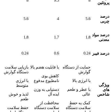
8
9.5
8
پروتئین
درصد
5.6
4
5.6
چربی
درصد مواد
1.8
1.7
1.8
معدنی
0.24
0.6
0.24
درصد فیبر
حمایت از دستگاه
با قابلیت هضم بالا
بازیابی سلامت
گوارش
دستگاه گوارش
کاهش بوی
با انرژی بالا
نامطبوع مدفوع
با انرژی
ویژگی
متوسط
با عطر و طعم
دستیابی به وزن
های
عالی
ایده آل
لذیذ و خوش
شاخص
طعم
کمک به حفظ
محافظت از
سلامت دستگاه
سلامت دستگاه
حفظ سلامت