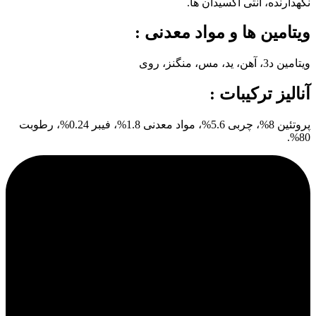
نگهدارنده، آنتی اکسیدان ها.
ویتامین ها و مواد معدنی :
ویتامین د3، آهن، ید، مس، منگنز، روی
آنالیز ترکیبات :
پروتئین 8%، چربی 5.6%، مواد معدنی 1.8%، فیبر 0.24%، رطوبت
80%.