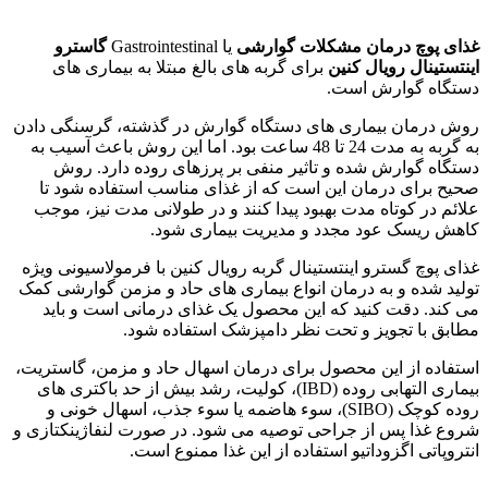
غذای پوچ درمان مشکلات گوارشی
یا Gastrointestinal
گاسترو
اینتستینال رویال کنین
برای گربه های بالغ مبتلا به بیماری های
دستگاه گوارش است.
روش درمان بیماری های دستگاه گوارش در گذشته، گرسنگی دادن
به گربه به مدت 24 تا 48 ساعت بود. اما این روش باعث آسیب به
دستگاه گوارش شده و تاثیر منفی بر پرزهای روده دارد. روش
صحیح برای درمان این است که از غذای مناسب استفاده شود تا
علائم در کوتاه مدت بهبود پیدا کنند و در طولانی مدت نیز، موجب
کاهش ریسک عود مجدد و مدیریت بیماری شود.
غذای پوچ گسترو اینتستینال گربه رویال کنین با فرمولاسیونی ویژه
تولید شده و به درمان انواع بیماری های حاد و مزمن گوارشی کمک
می کند. دقت کنید که این محصول یک غذای درمانی است و باید
مطابق با تجویز و تحت نظر دامپزشک استفاده شود.
استفاده از این محصول برای درمان اسهال حاد و مزمن، گاستریت،
بیماری التهابی روده (IBD)، کولیت، رشد بیش از حد باکتری های
روده کوچک (SIBO)، سوء هاضمه یا سوء جذب، اسهال خونی و
شروع غذا پس از جراحی توصیه می شود. در صورت لنفاژینکتازی و
انتروپاتی اگزوداتیو استفاده از این غذا ممنوع است.